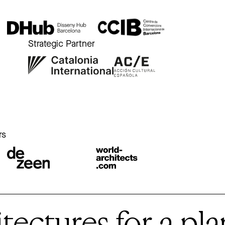
Strategic Partner
r
rs
ctures for a plan