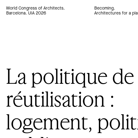
World Congress of Architects.
Becoming.
Barcelona. UIA 2026
Architectures for a pla
La politique de 
réutilisation :
logement, polit