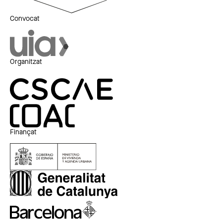
Convocat
Organitzat
Finançat