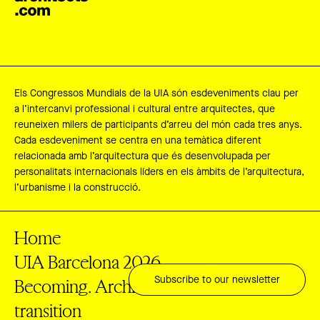
Els Congressos Mundials de la UIA són esdeveniments clau per
a l’intercanvi professional i cultural entre arquitectes, que
reuneixen milers de participants d’arreu del món cada tres anys.
Cada esdeveniment se centra en una temàtica diferent
relacionada amb l’arquitectura que és desenvolupada per
personalitats internacionals líders en els àmbits de l’arquitectura,
l’urbanisme i la construcció.
Home
UIA Barcelona 2026
Becoming. Architectures for a planet in
Subscribe to our newsletter
transition