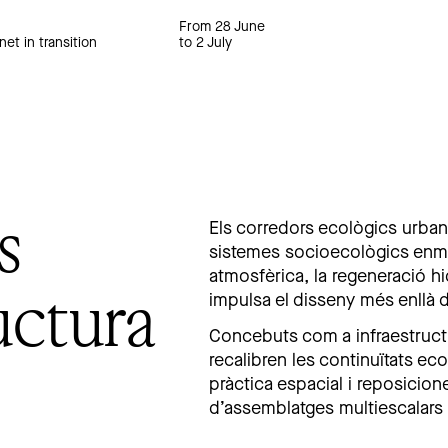
From 28 June
net in transition
to 2 July
s
Els corredors ecològics urban
sistemes socioecològics enmig 
atmosfèrica, la regeneració hid
uctura
impulsa el disseny més enllà d
Concebuts com a infraestruct
recalibren les continuïtats ec
pràctica espacial i reposicion
d’assemblatges multiescalar