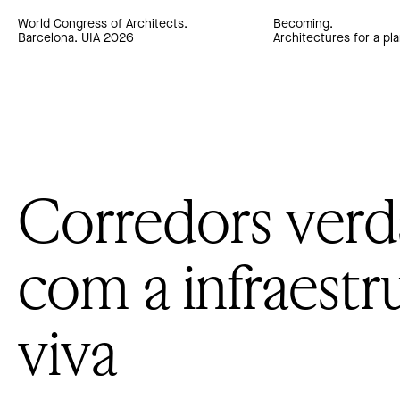
World Congress of Architects.
Becoming.
Barcelona. UIA 2026
Architectures for a pla
Corredors verd
com a infraestr
viva