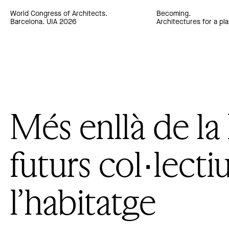
World Congress of Architects.
Becoming.
Barcelona. UIA 2026
Architectures for a pla
Més enllà de la l
futurs col·lecti
l’habitatge