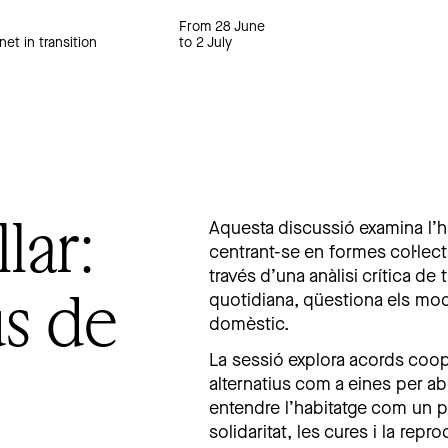
From 28 June
net in transition
to 2 July
lar:
Aquesta discussió examina l’hab
centrant-se en formes col·lect
través d’una anàlisi crítica de
us de
quotidiana, qüestiona els mod
domèstic.
La sessió explora acords coop
alternatius com a eines per abo
entendre l’habitatge com un pr
solidaritat, les cures i la repr