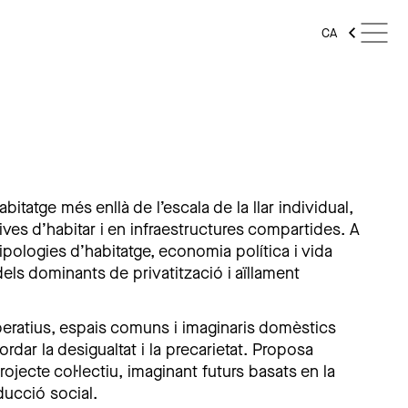
CA
itatge més enllà de l’escala de la llar individual,
ives d’habitar i en infraestructures compartides. A
 tipologies d’habitatge, economia política i vida
els dominants de privatització i aïllament
eratius, espais comuns i imaginaris domèstics
rdar la desigualtat i la precarietat. Proposa
ojecte col·lectiu, imaginant futurs basats en la
oducció social.