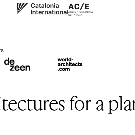
r
rs
ctures for a plan