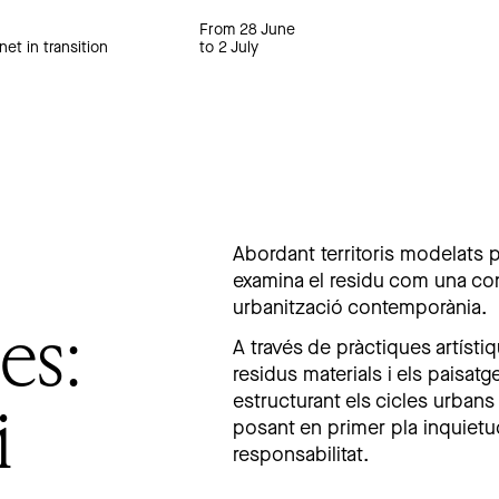
From 28 June
net in transition
to 2 July
Abordant territoris modelats pe
examina el residu com una condi
urbanització contemporània.
es:
A través de pràctiques artístiqu
residus materials i els paisatg
estructurant els cicles urban
i
posant en primer pla inquietuds
responsabilitat.