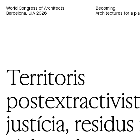
World Congress of Architects.
Becoming.
Barcelona. UIA 2026
Architectures for a pla
Territoris
postextractivist
justícia, residus 