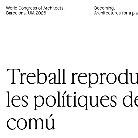
World Congress of Architects.
Becoming.
Barcelona. UIA 2026
Architectures for a pla
Treball reprodu
les polítiques d
comú