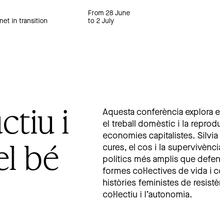
From 28 June
net in transition
to 2 July
ctiu i
Aquesta conferència explora el
el treball domèstic i la repro
economies capitalistes. Silvia
el bé
cures, el cos i la supervivèn
polítics més amplis que defe
formes col·lectives de vida i 
històries feministes de resistè
col·lectiu i l’autonomia.