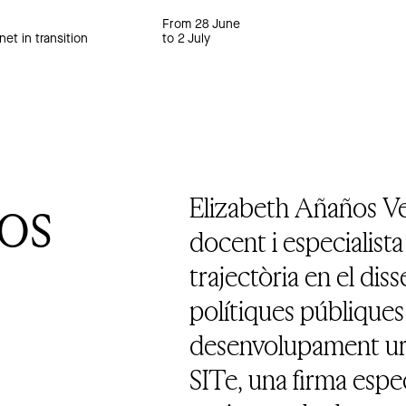
From 28 June
net in transition
to 2 July
̃os
Elizabeth Añaños Veg
docent i especialist
trajectòria en el dis
polítiques públiques 
desenvolupament urb
SITe, una firma especi