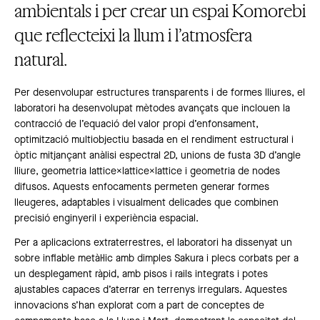
ambientals i per crear un espai Komorebi
que reflecteixi la llum i l’atmosfera
natural.
Per desenvolupar estructures transparents i de formes lliures, el
laboratori ha desenvolupat mètodes avançats que inclouen la
contracció de l’equació del valor propi d’enfonsament,
optimització multiobjectiu basada en el rendiment estructural i
òptic mitjançant anàlisi espectral 2D, unions de fusta 3D d’angle
lliure, geometria lattice×lattice×lattice i geometria de nodes
difusos. Aquests enfocaments permeten generar formes
lleugeres, adaptables i visualment delicades que combinen
precisió enginyeril i experiència espacial.
Per a aplicacions extraterrestres, el laboratori ha dissenyat un
sobre inflable metàl·lic amb dimples Sakura i plecs corbats per a
un desplegament ràpid, amb pisos i rails integrats i potes
ajustables capaces d’aterrar en terrenys irregulars. Aquestes
innovacions s’han explorat com a part de conceptes de