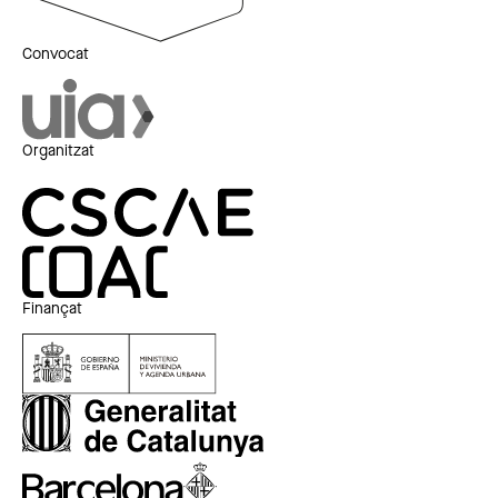
Convocat
Organitzat
Finançat