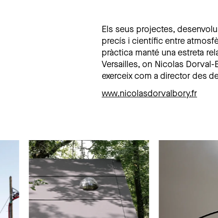
Els seus projectes, desenvolup
precís i científic entre atmos
pràctica manté una estreta r
Versailles, on Nicolas Dorval
exerceix com a director des de
www.nicolasdorvalbory.fr