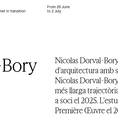
From 28 June
net in transition
to 2 July
-Bory
Nicolas Dorval-Bory
d’arquitectura amb s
Nicolas Dorval-Bory
més llarga trajectòri
a soci el 2025. L’est
Première Œuvre el 20