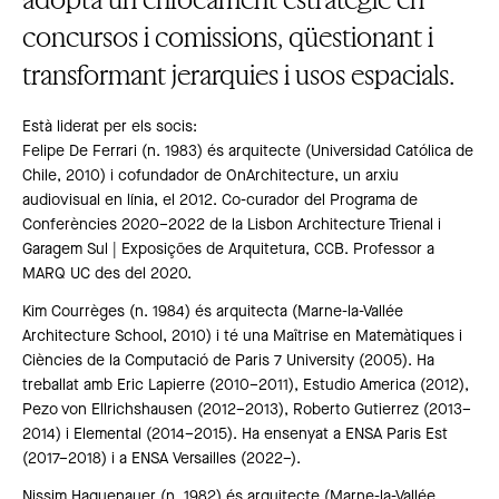
concursos i comissions, qüestionant i
transformant jerarquies i usos espacials.
Està liderat per els socis:
Felipe De Ferrari (n. 1983) és arquitecte (Universidad Católica de
Chile, 2010) i cofundador de OnArchitecture, un arxiu
audiovisual en línia, el 2012. Co-curador del Programa de
Conferències 2020–2022 de la Lisbon Architecture Trienal i
Garagem Sul | Exposições de Arquitetura, CCB. Professor a
MARQ UC des del 2020.
Kim Courrèges (n. 1984) és arquitecta (Marne-la-Vallée
Architecture School, 2010) i té una Maîtrise en Matemàtiques i
Ciències de la Computació de Paris 7 University (2005). Ha
treballat amb Eric Lapierre (2010–2011), Estudio America (2012),
Pezo von Ellrichshausen (2012–2013), Roberto Gutierrez (2013–
2014) i Elemental (2014–2015). Ha ensenyat a ENSA Paris Est
(2017–2018) i a ENSA Versailles (2022–).
Nissim Haguenauer (n. 1982) és arquitecte (Marne-la-Vallée