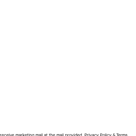
 receive marketing mail at the mail provided.
Privacy Policy & Terms.