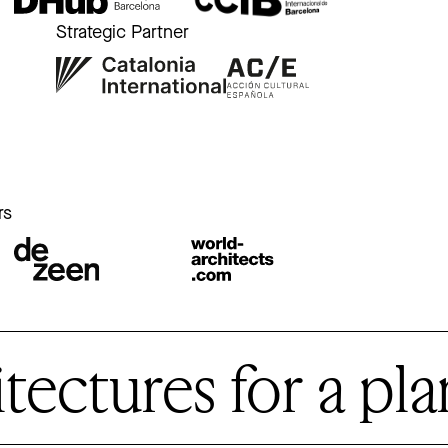
Strategic Partner
r
rs
ctures for a plan