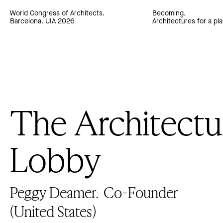
World Congress of Architects.
Becoming.
Barcelona. UIA 2026
Architectures for a pla
The Architectu
Lobby
Peggy Deamer.
Co-Founder
(United States)