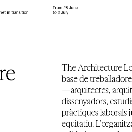
From 28 June
net in transition
to 2 July
re
The Architecture Lo
base de treballadores
—arquitectes, arquit
dissenyadors, estudi
pràctiques laborals j
equitatiu. L’organit