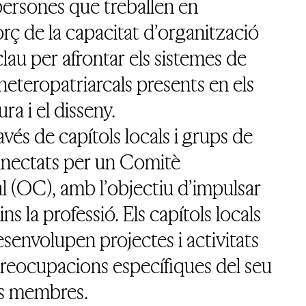
 persones que treballen en
forç de la capacitat d’organització
lau per afrontar els sistemes de
heteropatriarcals presents en els
ra i el disseny.
vés de capítols locals i grups de
onnectats per un Comitè
 (OC), amb l’objectiu d’impulsar
ns la professió. Els capítols locals
esenvolupen projectes i activitats
preocupacions específiques del seu
es membres.