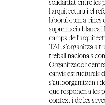
solidaritat entre les
l’arquitectura i el re
laboral com a eines c
supremacia blanca i 
camps de l’arquitectu
TAL s’organitza a tra
treball nacionals c
Organitzador central
canvis estructurals di
s’autoorganitzen i d
que responen a les 
context i de les sev