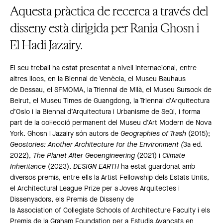
Aquesta pràctica de recerca a través del
disseny està dirigida per Rania Ghosn i
El Hadi Jazairy.
El seu treball ha estat presentat a nivell internacional, entre
altres llocs, en la Biennal de Venècia, el Museu Bauhaus
de Dessau, el SFMOMA, la Triennal de Milà, el Museu Sursock de
Beirut, el Museu Times de Guangdong, la Triennal d’Arquitectura
d’Oslo i la Biennal d’Arquitectura i Urbanisme de Seül, i forma
part de la col·lecció permanent del Museu d’Art Modern de Nova
York. Ghosn i Jazairy són autors de
Geographies of Trash
(2015);
Geostories: Another Architecture for the Environment (
3a ed.
2022),
The Planet After Geoengineering
(2021) i
Climate
Inheritance
(2023).
DESIGN EARTH
ha estat guardonat amb
diversos premis, entre ells la Artist Fellowship dels Estats Units,
el Architectural League Prize per a Joves Arquitectes i
Dissenyadors, els Premis de Disseny de
la Association of Collegiate Schools of Architecture Faculty i els
Premis de la Graham Foundation per a Estudis Avançats en