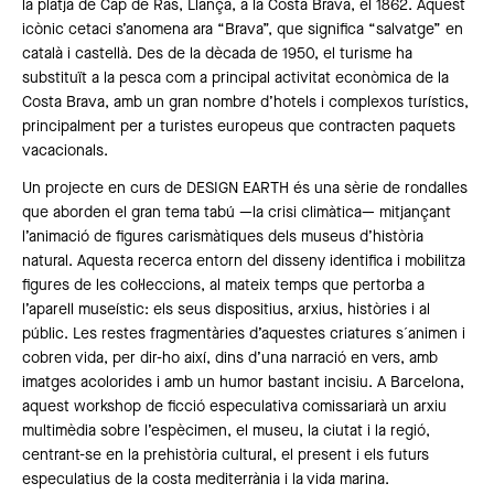
la platja de Cap de Ras, Llançà, a la Costa Brava, el 1862. Aquest
icònic cetaci s’anomena ara “Brava”, que significa “salvatge” en
català i castellà. Des de la dècada de 1950, el turisme ha
substituït a la pesca com a principal activitat econòmica de la
Costa Brava, amb un gran nombre d’hotels i complexos turístics,
principalment per a turistes europeus que contracten paquets
vacacionals.
Un projecte en curs de DESIGN EARTH és una sèrie de rondalles
que aborden el gran tema tabú —la crisi climàtica— mitjançant
l’animació de figures carismàtiques dels museus d’història
natural. Aquesta recerca entorn del disseny identifica i mobilitza
figures de les col·leccions, al mateix temps que pertorba a
l’aparell museístic: els seus dispositius, arxius, històries i al
públic. Les restes fragmentàries d’aquestes criatures s´animen i
cobren vida, per dir-ho així, dins d’una narració en vers, amb
imatges acolorides i amb un humor bastant incisiu. A Barcelona,
aquest workshop de ficció especulativa comissariarà un arxiu
multimèdia sobre l’espècimen, el museu, la ciutat i la regió,
centrant-se en la prehistòria cultural, el present i els futurs
especulatius de la costa mediterrània i la vida marina.