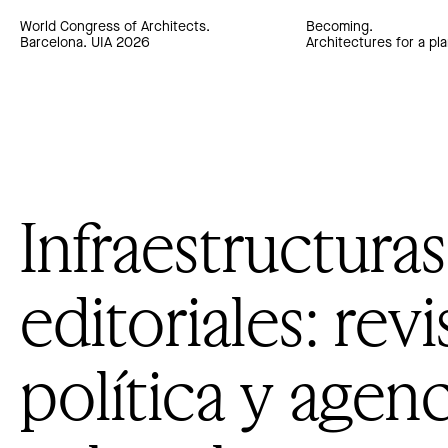
World Congress of Architects.
Becoming.
Barcelona. UIA 2026
Architectures for a pla
Infraestructuras
editoriales: revi
política y agenc