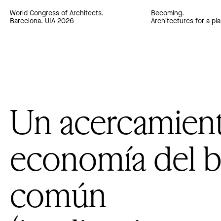
World Congress of Architects.
Becoming.
Barcelona. UIA 2026
Architectures for a pla
Un acercamient
economía del b
común