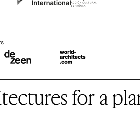
r
rs
ctures for a plan