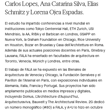
Carlos Lopes, Ana Catarina Silva, Elias
Schmitz y Lorena Ojea Espadas.
El estudio ha impartido conferencias a nivel mundial en
instituciones como Tokyo Centennial Hall, ETH Zurich, USI
Mendrisio, la AA, RIBA y el Barbican en Londres, GSAPP en
Nueva York, la Graham Foundation en Chicago, Rice University
en Houston, Bozar en Bruselas y Casa dell’Architettura en Roma.
Además de sus actuales posiciones docentes en París, Ginebra y
Lausana, FALA ha enseñado en facultades de arquitectura en
Toronto, Venecia, Múnich y Londres, entre otras.
El trabajo de FALA se ha expuesto en las Bienales de
Arquitectura de Venecia y Chicago, la Fundación Serralves y el
Pavillon de l’Arsenal en París, con exposiciones individuales en
Alemania, Italia, Francia y Portugal. Sus proyectos han sido
ampliamente publicados en medios impresos y digitales,
incluyendo Domus, L’Architecture d’Aujourd’hui,
Arquitecturaviva, Bauwelt y The Architectural Review. 2G dedicó
un número monográfico (#80) a FALA, y A+U lo hizo en octubre