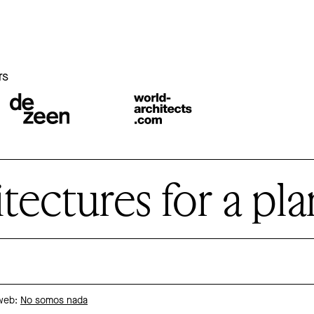
r
rs
ctures for a plan
 web:
No somos nada