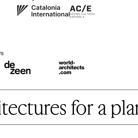
r
rs
ctures for a plan