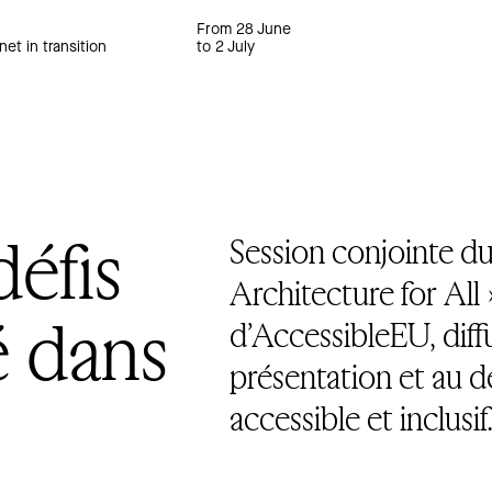
From 28 June
net in transition
to 2 July
défis
Session conjointe d
Architecture for All 
té dans
d’AccessibleEU, diff
présentation et au d
accessible et inclusif