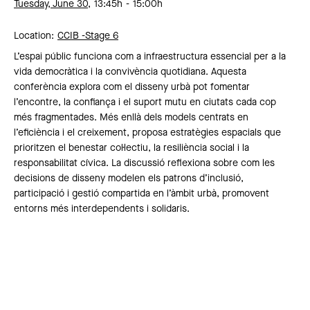
Tuesday, June 30,
13:45h
15:00h
Location:
CCIB -
Stage 6
L’espai públic funciona com a infraestructura essencial per a la
vida democràtica i la convivència quotidiana. Aquesta
conferència explora com el disseny urbà pot fomentar
l’encontre, la confiança i el suport mutu en ciutats cada cop
més fragmentades. Més enllà dels models centrats en
l’eficiència i el creixement, proposa estratègies espacials que
prioritzen el benestar col·lectiu, la resiliència social i la
responsabilitat cívica. La discussió reflexiona sobre com les
decisions de disseny modelen els patrons d’inclusió,
participació i gestió compartida en l’àmbit urbà, promovent
entorns més interdependents i solidaris.