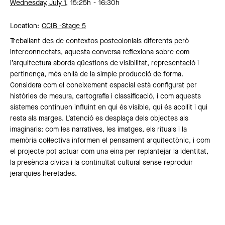
Wednesday, July 1,
15:25h
16:30h
Location:
CCIB -
Stage 5
Treballant des de contextos postcolonials diferents però
interconnectats, aquesta conversa reflexiona sobre com
l’arquitectura aborda qüestions de visibilitat, representació i
pertinença, més enllà de la simple producció de forma.
Considera com el coneixement espacial està configurat per
històries de mesura, cartografia i classificació, i com aquests
sistemes continuen influint en qui és visible, qui és acollit i qui
resta als marges. L’atenció es desplaça dels objectes als
imaginaris: com les narratives, les imatges, els rituals i la
memòria col·lectiva informen el pensament arquitectònic, i com
el projecte pot actuar com una eina per replantejar la identitat,
la presència cívica i la continuïtat cultural sense reproduir
jerarquies heretades.