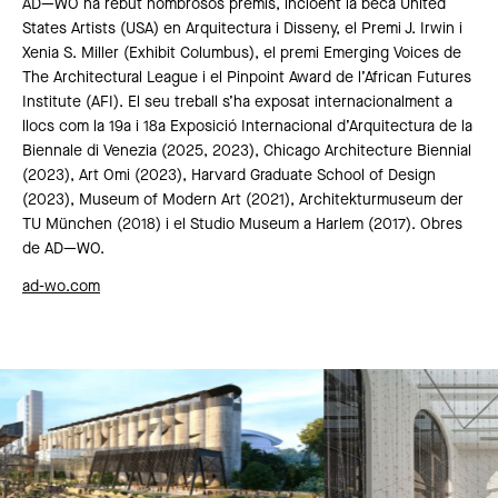
AD—WO ha rebut nombrosos premis, incloent la beca United
States Artists (USA) en Arquitectura i Disseny, el Premi J. Irwin i
Xenia S. Miller (Exhibit Columbus), el premi Emerging Voices de
The Architectural League i el Pinpoint Award de l’African Futures
Institute (AFI). El seu treball s’ha exposat internacionalment a
llocs com la 19a i 18a Exposició Internacional d’Arquitectura de la
Biennale di Venezia (2025, 2023), Chicago Architecture Biennial
(2023), Art Omi (2023), Harvard Graduate School of Design
(2023), Museum of Modern Art (2021), Architekturmuseum der
TU München (2018) i el Studio Museum a Harlem (2017). Obres
de AD—WO.
ad-wo.com