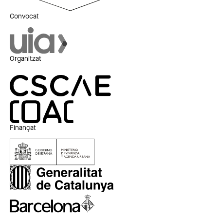
Convocat
Organitzat
Finançat