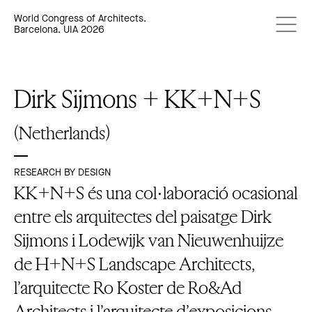
World Congress of Architects.
Barcelona. UIA 2026
Dirk Sijmons + KK+N+S
(Netherlands)
RESEARCH BY DESIGN
KK+N+S és una col·laboració ocasional
entre els arquitectes del paisatge Dirk
Sijmons i Lodewijk van Nieuwenhuijze
de H+N+S Landscape Architects,
l’arquitecte Ro Koster de Ro&Ad
Architects i l’arquitecte d’exposicions