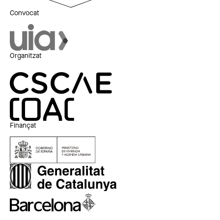
Convocat
Organitzat
Finançat