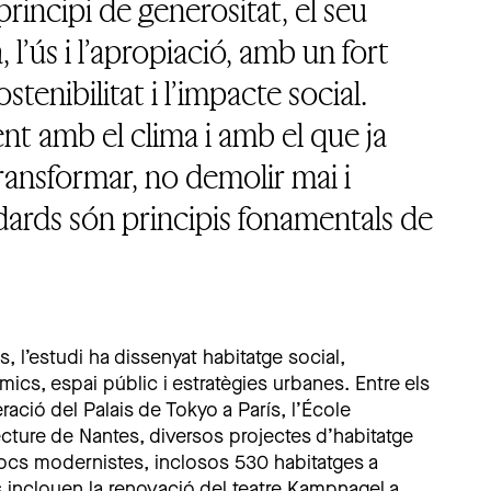
principi de generositat, el seu
a, l’ús i l’apropiació, amb un fort
enibilitat i l’impacte social.
t amb el clima i amb el que ja
 transformar, no demolir mai i
dards són principis fonamentals de
 l’estudi ha dissenyat habitatge social,
ics, espai públic i estratègies urbanes. Entre els
ació del Palais de Tokyo a París, l’École
ecture de Nantes, diversos projectes d’habitatge
blocs modernistes, inclosos 530 habitatges a
s inclouen la renovació del teatre Kampnagel a