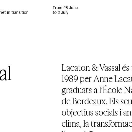
From 28 June
net in transition
to 2 July
al
Lacaton & Vassal és 
1989 per Anne Lacato
graduats a l’École N
de Bordeaux. Els se
objectius socials i a
clima, la transformac