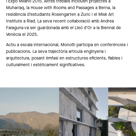
l’Expo Milano 2015. Altres treballs inclouen projectes a
Muharraq, la House with Rooms and Passages a Berna, la
residència d’estudiants Rosengarten a Zuric i el Misk Art
Institute a Riad. La seva recent col·laboració amb Andrea
Faraguna va ser guardonada amb el Lleó d’Or a la Biennal de
Venècia el 2025.
Actiu a escala internacional, Monotti participa en conferències i
publicacions. La seva trajectòria articula enginyeria i
arquitectura, posant èmfasi en estructures eficients, fiables i
culturalment i estèticament significatives.