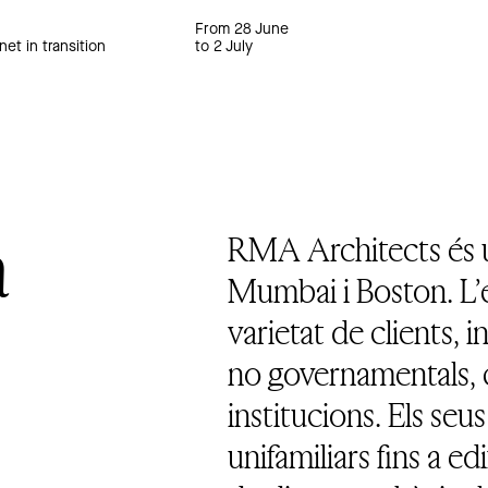
From 28 June
net in transition
to 2 July
a
RMA Architects és u
Mumbai i Boston. L’
varietat de clients, 
no governamentals, cl
institucions. Els seu
unifamiliars fins a ed