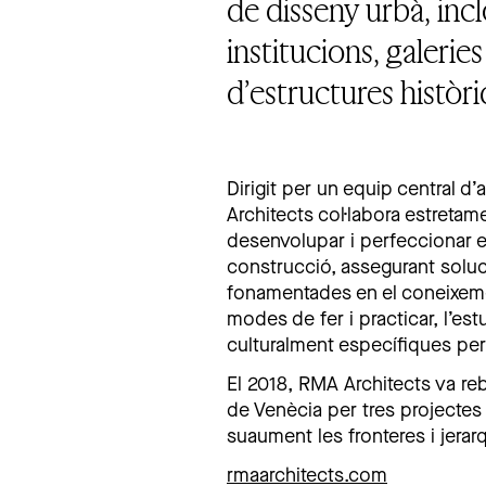
de disseny urbà, incl
institucions, galerie
d’estructures històri
Dirigit per un equip central d
Architects col·labora estretam
desenvolupar i perfeccionar e
construcció, assegurant soluci
fonamentades en el coneixemen
modes de fer i practicar, l’e
culturalment específiques per
El 2018, RMA Architects va reb
de Venècia per tres projectes q
suaument les fronteres i jerar
rmaarchitects.com