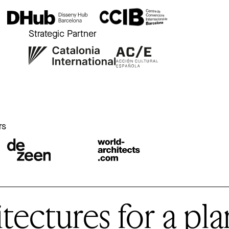
Strategic Partner
r
rs
ctures for a plan