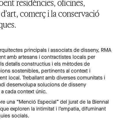
oent residències, oficines,
s d’art, comerç i la conservació
ques.
’arquitectes principals i associats de disseny, RMA
ent amb artesans i contractistes locals per
ls detalls constructius i els mètodes de
ons sostenibles, pertinents al context i
t local. Treballant amb diverses comunitats i
studi desenvolupa solucions de disseny
 a cada context únic.
re una “Menció Especial” del jurat de la Biennal
ue exploren la intimitat i l’empatia, difuminant
quies socials.