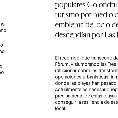
populares Golondrina
turismo por medio de
emblema del ocio de
ano
lano
descendían por Las R
no
ano
El recorrido, que transcurre d
Fòrum, vislumbrando las Tres
no
reflexionar sobre las transfor
no
operaciones urbanísticas, inm
donde las playas han pasado 
Actualmente es necesario repl
precisamente de estas playas 
conseguir la resiliencia de es
local.