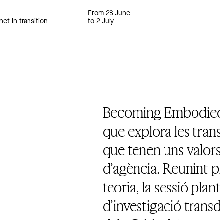
From 28 June
net in transition
to 2 July
Becoming Embodied s
que explora les tran
que tenen uns valors
d’agència. Reunint pr
teoria, la sessió pla
d’investigació transd