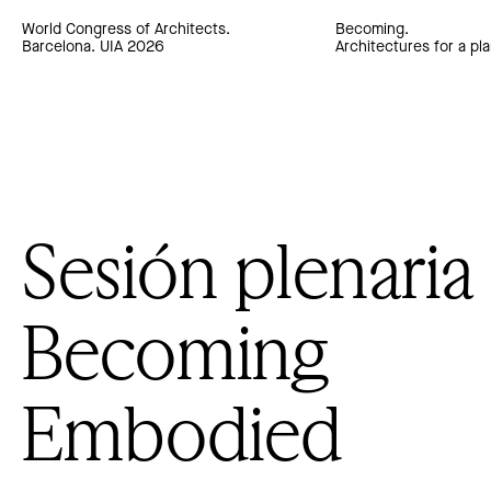
World Congress of Architects.
Becoming.
Barcelona. UIA 2026
Architectures for a pla
Sesión plenaria
Becoming
Embodied