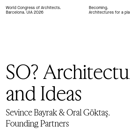
World Congress of Architects.
Becoming.
Barcelona. UIA 2026
Architectures for a pla
SO? Architectu
and Ideas
Sevince Bayrak & Oral Göktaş.
Founding Partners