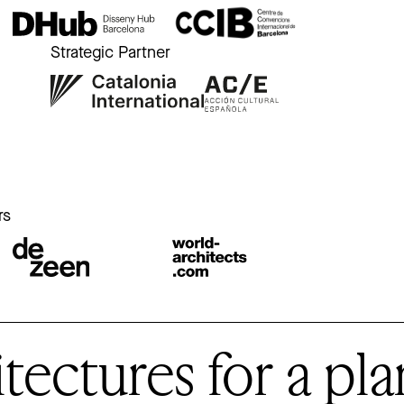
Strategic Partner
r
rs
ctures for a plan