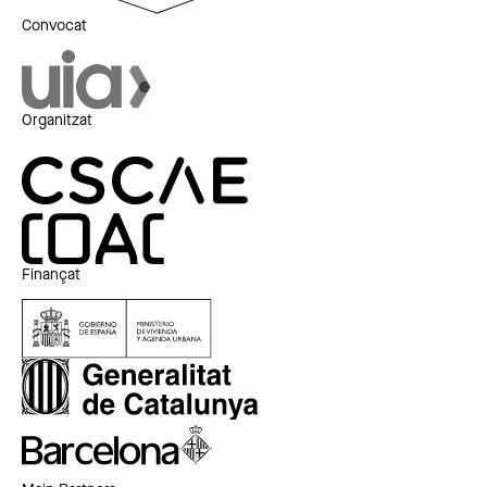
Convocat
Organitzat
Finançat