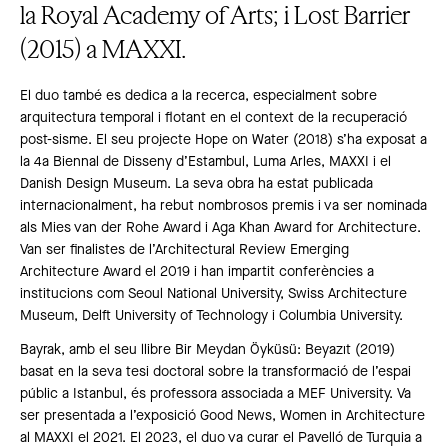
la Royal Academy of Arts; i Lost Barrier
(2015) a MAXXI.
El duo també es dedica a la recerca, especialment sobre
arquitectura temporal i flotant en el context de la recuperació
post-sisme. El seu projecte Hope on Water (2018) s’ha exposat a
la 4a Biennal de Disseny d’Estambul, Luma Arles, MAXXI i el
Danish Design Museum. La seva obra ha estat publicada
internacionalment, ha rebut nombrosos premis i va ser nominada
als Mies van der Rohe Award i Aga Khan Award for Architecture.
Van ser finalistes de l’Architectural Review Emerging
Architecture Award el 2019 i han impartit conferències a
institucions com Seoul National University, Swiss Architecture
Museum, Delft University of Technology i Columbia University.
Bayrak, amb el seu llibre Bir Meydan Öyküsü: Beyazıt (2019)
basat en la seva tesi doctoral sobre la transformació de l’espai
públic a Istanbul, és professora associada a MEF University. Va
ser presentada a l’exposició Good News, Women in Architecture
al MAXXI el 2021. El 2023, el duo va curar el Pavelló de Turquia a