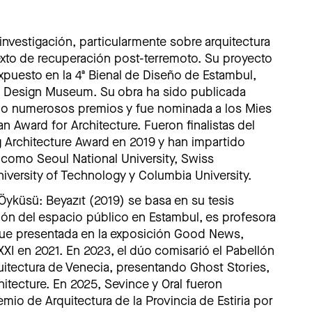
investigación, particularmente sobre arquitectura
texto de recuperación post-terremoto. Su proyecto
puesto en la 4ª Bienal de Diseño de Estambul,
h Design Museum. Su obra ha sido publicada
ido numerosos premios y fue nominada a los Mies
 Award for Architecture. Fueron finalistas del
 Architecture Award en 2019 y han impartido
 como Seoul National University, Swiss
iversity of Technology y Columbia University.
Öyküsü: Beyazıt (2019) se basa en su tesis
ión del espacio público en Estambul, es profesora
Fue presentada en la exposición Good News,
I en 2021. En 2023, el dúo comisarió el Pabellón
quitectura de Venecia, presentando Ghost Stories,
hitecture. En 2025, Sevince y Oral fueron
io de Arquitectura de la Provincia de Estiria por