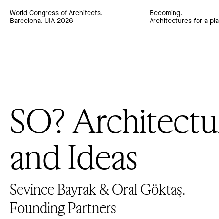
World Congress of Architects.
Becoming.
Barcelona. UIA 2026
Architectures for a pla
SO? Architectu
and Ideas
Sevince Bayrak & Oral Göktaş.
Founding Partners