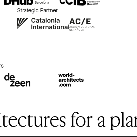
Strategic Partner
r
rs
ctures for a plan