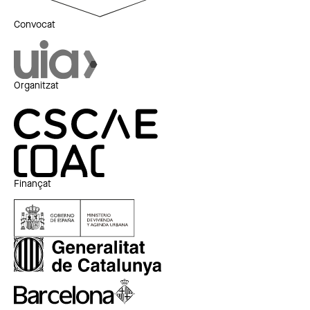
Convocat
Organitzat
Finançat