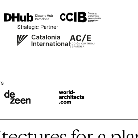
Strategic Partner
r
rs
ctures for a plan