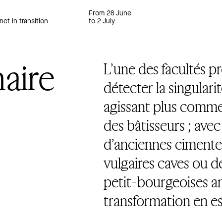
From 28 June
net in transition
to 2 July
naire
L’une des facultés pr
détecter la singulari
agissant plus comm
des bâtisseurs ; avec
d’anciennes cimenter
vulgaires caves ou d
petit-bourgeoises a
transformation en es